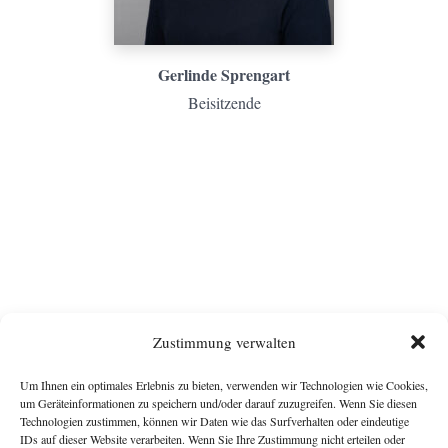
Gerlinde Sprengart
Beisitzende
Zustimmung verwalten
KONTAKT
Um Ihnen ein optimales Erlebnis zu bieten, verwenden wir Technologien wie Cookies,
um Geräteinformationen zu speichern und/oder darauf zuzugreifen. Wenn Sie diesen
Enkenbach-Alsenborner Tafel e.V.
Technologien zustimmen, können wir Daten wie das Surfverhalten oder eindeutige
IDs auf dieser Website verarbeiten. Wenn Sie Ihre Zustimmung nicht erteilen oder
Hauptstraße 6