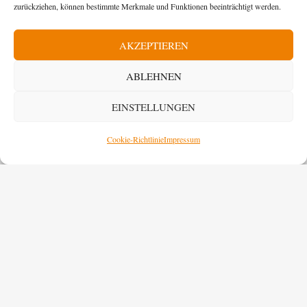
zurückziehen, können bestimmte Merkmale und Funktionen beeinträchtigt werden.
67677 Enkenbach-Alsenborn
Telefon:
06303 / 92 55 13
AKZEPTIEREN
Dienstag & Donnerstag 10:00 – 17:00 Uhr
ABLEHNEN
E-Mail:
info@enkenbach-alsenborner-tafel.de
EINSTELLUNGEN
ÖFFNUNGSZEITEN
Cookie-Richtlinie
Impressum
Kleiderkammer & Lebensmittelausgabe
Dienstag & Donnerstag 15:30 – 17:00 Uhr
Sach- und Kleiderspenden
Dienstag & Donnerstag 10:00 – 12:00 Uhr
BANKVERBINDUNG
Sparkasse Kaiserslautern
