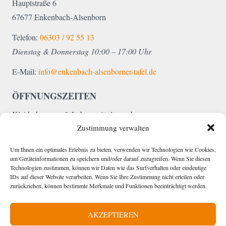
Hauptstraße 6
67677 Enkenbach-Alsenborn
Telefon:
06303 / 92 55 13
Dienstag & Donnerstag 10:00 – 17:00 Uhr
E-Mail:
info@enkenbach-alsenborner-tafel.de
ÖFFNUNGSZEITEN
Kleiderkammer & Lebensmittelausgabe
Zustimmung verwalten
Dienstag & Donnerstag 15:30 – 17:00 Uhr
Sach- und Kleiderspenden
Um Ihnen ein optimales Erlebnis zu bieten, verwenden wir Technologien wie Cookies,
um Geräteinformationen zu speichern und/oder darauf zuzugreifen. Wenn Sie diesen
Dienstag & Donnerstag 10:00 – 12:00 Uhr
Technologien zustimmen, können wir Daten wie das Surfverhalten oder eindeutige
IDs auf dieser Website verarbeiten. Wenn Sie Ihre Zustimmung nicht erteilen oder
zurückziehen, können bestimmte Merkmale und Funktionen beeinträchtigt werden.
BANKVERBINDUNG
AKZEPTIEREN
Sparkasse Kaiserslautern
