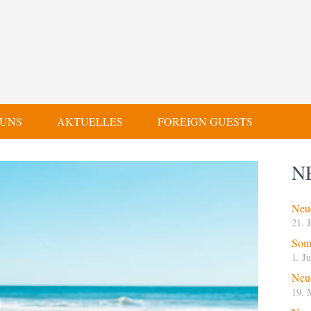
 UNS
AKTUELLES
FOREIGN GUESTS
N
Neue
21. 
Som
1. J
Neue
19. 