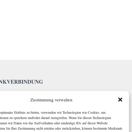
NKVERBINDUNG
Zustimmung verwalten
parkasse Kaiserslautern

BAN: DE75 5405 0220 0000 0436 87

optimales Erlebnis zu bieten, verwenden wir Technologien wie Cookies, um
tionen zu speichern und/oder darauf zuzugreifen. Wenn Sie diesen Technologien
nnen wir Daten wie das Surfverhalten oder eindeutige IDs auf dieser Website
Wenn Sie Ihre Zustimmung nicht erteilen oder zurückziehen, können bestimmte Merkmale