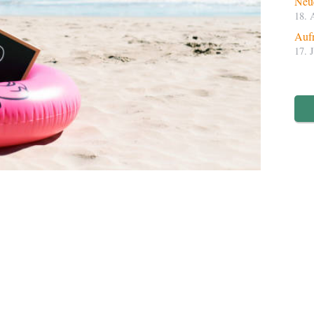
Neue
18. 
Aufr
17. 